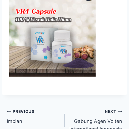
Navigasi
PREVIOUS
NEXT
Impian
Gabung Agen Volten
pos