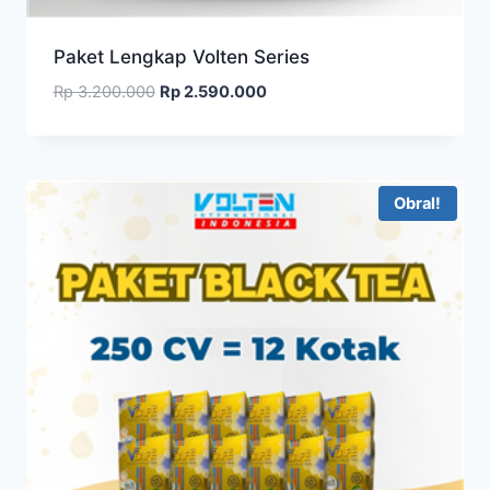
Paket Lengkap Volten Series
Harga
Harga
Rp
3.200.000
Rp
2.590.000
aslinya
saat
adalah:
ini
Rp 3.200.000.
adalah:
Rp 2.590.000.
Obral!