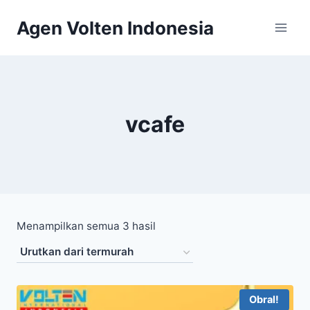
Skip
Agen Volten Indonesia
to
content
vcafe
Diurutkan
Menampilkan semua 3 hasil
menurut
harga:
rendah
Obral!
ke