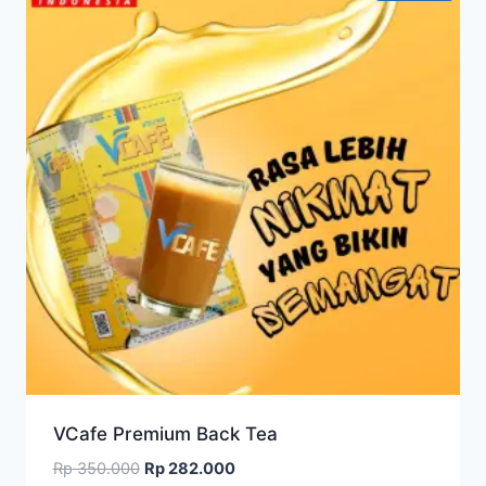
tinggi
VCafe Premium Back Tea
Harga
Harga
Rp
350.000
Rp
282.000