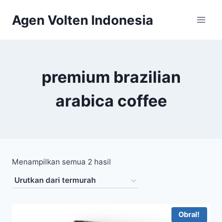
Skip
Agen Volten Indonesia
to
content
premium brazilian
arabica coffee
Diurutkan
Menampilkan semua 2 hasil
menurut
harga:
rendah
Obral!
ke