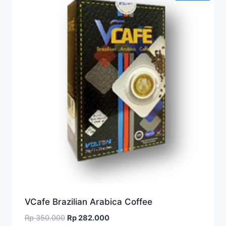
tinggi
VCafe Brazilian Arabica Coffee
Harga
Harga
Rp
350.000
Rp
282.000